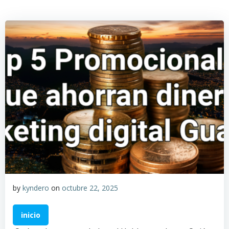
Saltar
al
contenido
by
kyndero
on
octubre 22, 2025
inicio