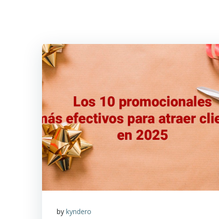
Saltar
al
contenido
by
kyndero